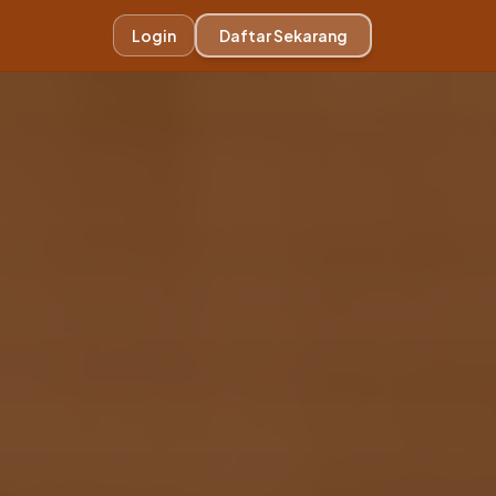
🌿
Login
Daftar Sekarang