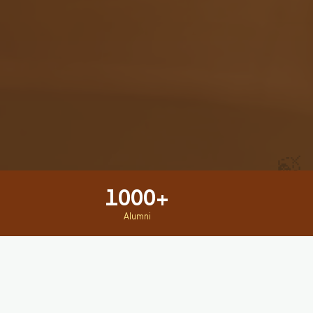
🍃
1000+
Alumni