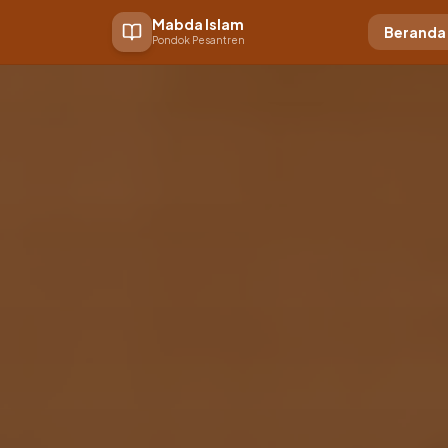
🌿
Mabda Islam
Beranda
Pondok Pesantren