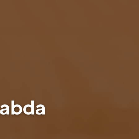
Mabda