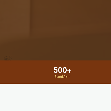
🍃
500+
Santri Aktif
Tentang Kami