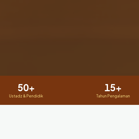
50+
15+
Ustadz & Pendidik
Tahun Pengalaman